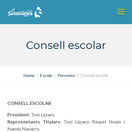
Skip
to
content
Consell escolar
Home
Escola
Persones
Consell escolar
CONSELL ESCOLAR
President:
Toni Lázaro.
Representants Titulars:
Toni Lázaro, Raquel Noain i
Nando Navarro.