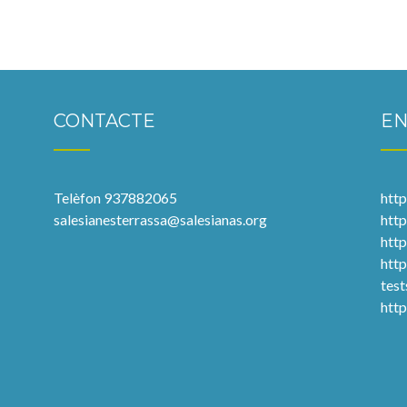
CONTACTE
EN
Telèfon 937882065
http
salesianesterrassa@salesianas.org
http
htt
htt
test
htt