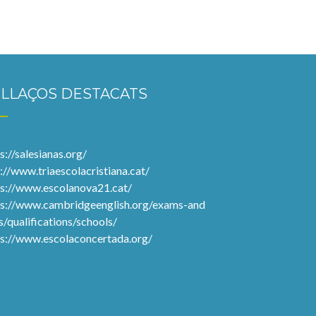
LLAÇOS DESTACATS
s://salesianas.org/
://www.triaescolacristiana.cat/
ps://www.escolanova21.cat/
ps://www.cambridgeenglish.org/exams-and
s/qualifications/schools/
ps://www.escolaconcertada.org/