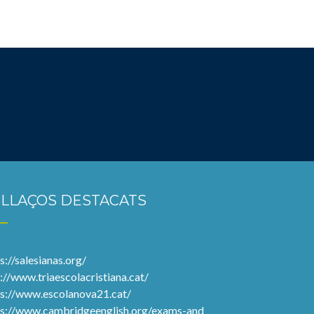
LLAÇOS DESTACATS
s://salesianas.org/
://www.triaescolacristiana.cat/
ps://www.escolanova21.cat/
ps://www.cambridgeenglish.org/exams-and