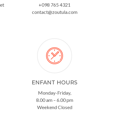
et
+098 765 4321
contact@zoutula.com
ENFANT HOURS
Monday-Friday,
8.00 am – 6.00 pm
Weekend Closed