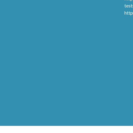
test
htt