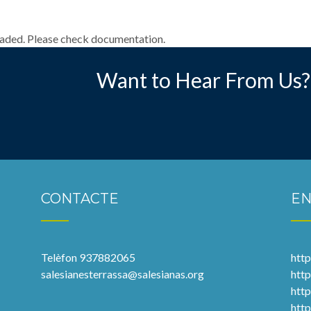
oaded. Please check documentation.
Want to Hear From Us?
CONTACTE
EN
Telèfon 937882065
http
salesianesterrassa@salesianas.org
http
htt
htt